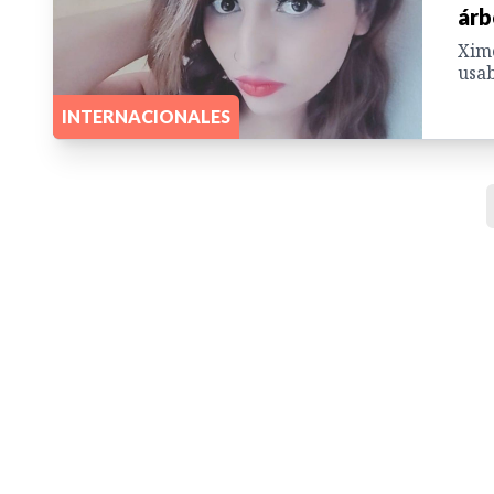
árb
Xime
usab
INTERNACIONALES