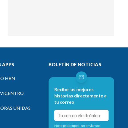
 APPS
BOLETÍN DE NOTICIAS
IO HRN
Recibe las mejores
EVICENTRO
historias directamente a
tu correo
SORAS UNIDAS
No te preocupes, no enviamos