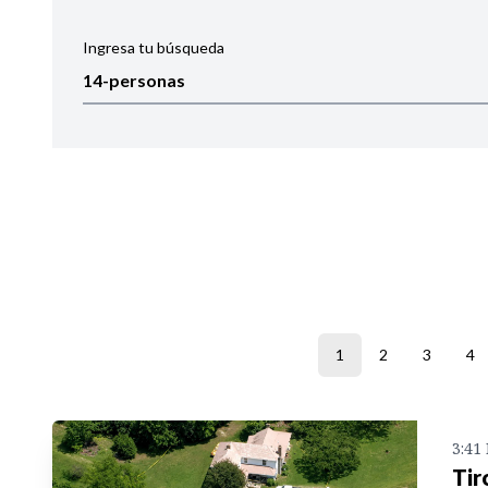
Ingresa tu búsqueda
Ordenar por:
Noticias
1
2
3
4
3:41
Tir