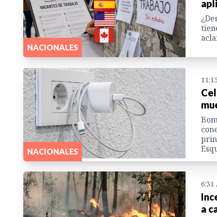
apl
¿Des
tien
acla
NACIONALES
11:1
Cel
mue
Bom
cone
prin
Esqu
NACIONALES
6:31
Inc
a c