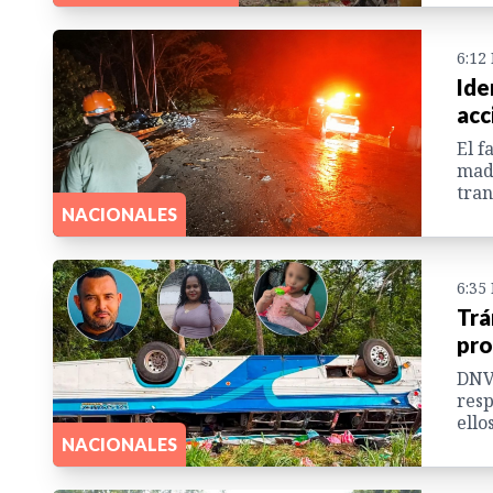
6:12
Ide
acc
El f
madr
tran
NACIONALES
6:35
Trá
pro
DNVT
resp
ello
NACIONALES