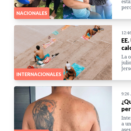
está
pero
NACIONALES
12:4
EE.
cal
La o
juli
Jers
INTERNACIONALES
9:26
¿Qu
per
Inte
a un
ases