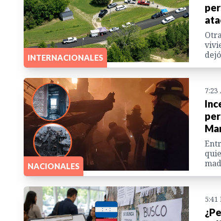
per
ata
Otra
vivi
dejó
INTERNACIONALES
7:23
Inc
per
Mar
Entr
quie
mad
NACIONALES
5:41
¿Pe