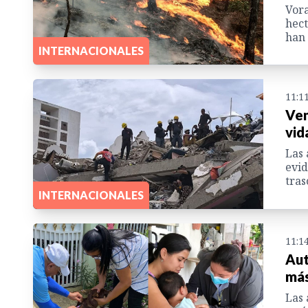
Vora
hect
han 
INTERNACIONALES
11:1
Ven
vid
Las 
evid
tras
INTERNACIONALES
11:1
Aut
más
Las 