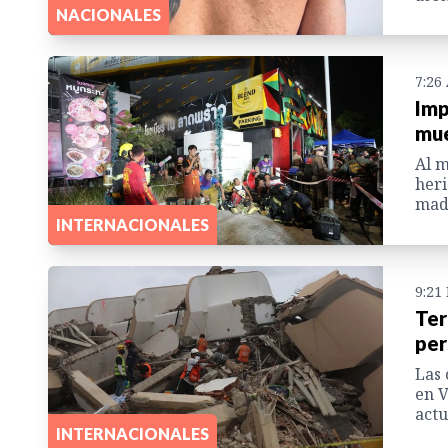
NACIONALES
7:26
Imp
mue
Al m
heri
mad
INTERNACIONALES
9:21
Ter
per
Las 
en V
actu
INTERNACIONALES