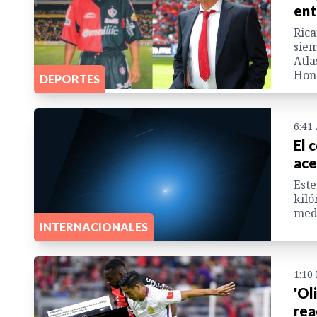
ent
Rica
siem
Atla
Hon
DEPORTES
6:41
El 
ace
Este
kiló
med
INTERNACIONALES
1:10
'Ol
rea