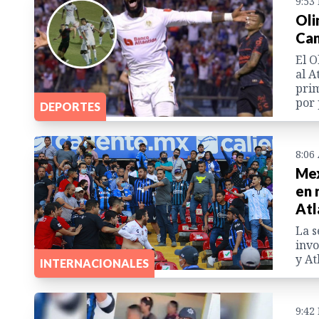
9:53
Oli
Ca
El O
al A
prim
por 
DEPORTES
8:06
Mex
en 
Atl
La s
invo
y At
INTERNACIONALES
9:42