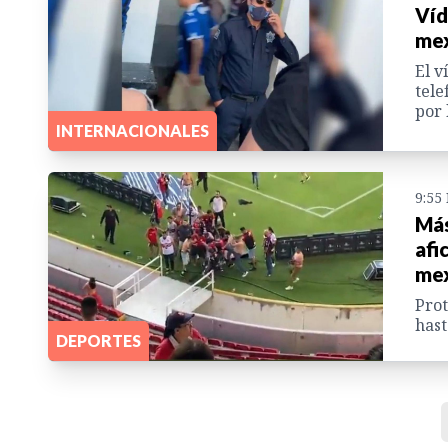
Víd
mex
El v
tele
por 
INTERNACIONALES
9:55
Más
afi
mex
Prot
has
DEPORTES