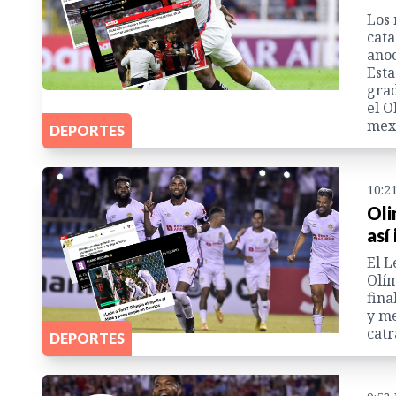
Los 
cata
anoc
Esta
grad
el O
mexi
DEPORTES
10:2
Oli
así
El L
Olím
fina
y me
catr
DEPORTES