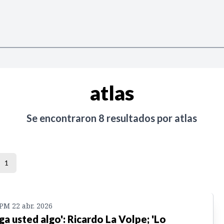
atlas
Se encontraron
8
resultados por
atlas
1
 PM 22 abr. 2026
ga usted algo': Ricardo La Volpe; 'Lo