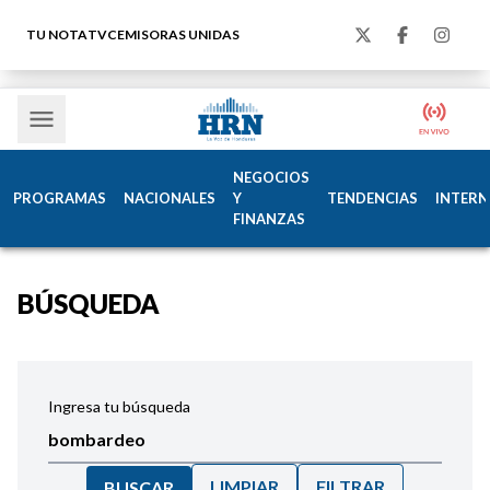
TU NOTA
TVC
EMISORAS UNIDAS
NEGOCIOS
PROGRAMAS
NACIONALES
Y
TENDENCIAS
INTERN
FINANZAS
BÚSQUEDA
Ingresa tu búsqueda
LIMPIAR
FILTRAR
BUSCAR