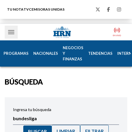
TU NOTA
TVC
EMISORAS UNIDAS
NEGOCIOS
PROGRAMAS
NACIONALES
Y
TENDENCIAS
INTERN
FINANZAS
BÚSQUEDA
Ingresa tu búsqueda
LIMPIAR
FILTRAR
BUSCAR