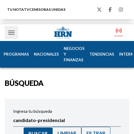
TU NOTA
TVC
EMISORAS UNIDAS
NEGOCIOS
PROGRAMAS
NACIONALES
Y
TENDENCIAS
INTERN
FINANZAS
BÚSQUEDA
Ingresa tu búsqueda
LIMPIAR
FILTRAR
BUSCAR