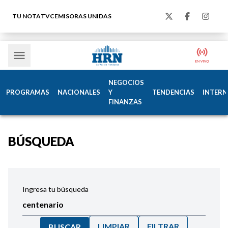
TU NOTA
TVC
EMISORAS UNIDAS
NEGOCIOS
PROGRAMAS
NACIONALES
Y
TENDENCIAS
INTERN
FINANZAS
BÚSQUEDA
Ingresa tu búsqueda
LIMPIAR
FILTRAR
BUSCAR