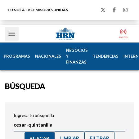
TU NOTA
TVC
EMISORAS UNIDAS
NEGOCIOS
PROGRAMAS
NACIONALES
Y
TENDENCIAS
INTERN
FINANZAS
BÚSQUEDA
Ingresa tu búsqueda
LIMPIAR
FILTRAR
BUSCAR