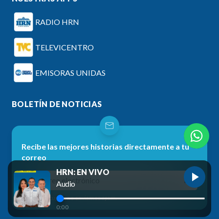
RADIO HRN
TELEVICENTRO
EMISORAS UNIDAS
BOLETÍN DE NOTICIAS
Recibe las mejores historias directamente a tu
correo
HRN: EN VIVO
Audio
No te preocupes, no enviamos spam.
0:00