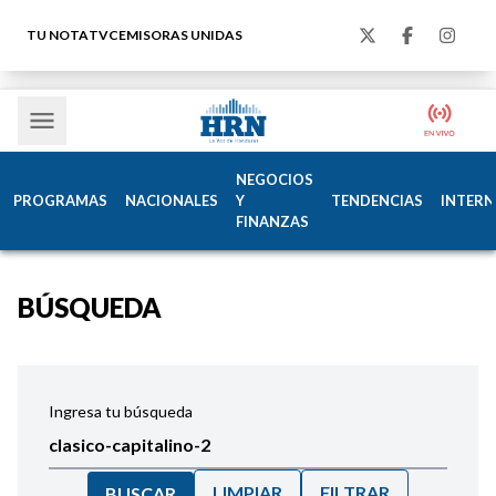
TU NOTA
TVC
EMISORAS UNIDAS
NEGOCIOS
PROGRAMAS
NACIONALES
Y
TENDENCIAS
INTERN
FINANZAS
BÚSQUEDA
Ingresa tu búsqueda
LIMPIAR
FILTRAR
BUSCAR