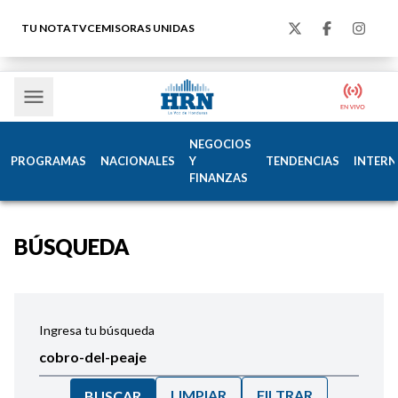
TU NOTA
TVC
EMISORAS UNIDAS
NEGOCIOS
PROGRAMAS
NACIONALES
Y
TENDENCIAS
INTERN
FINANZAS
BÚSQUEDA
Ingresa tu búsqueda
LIMPIAR
FILTRAR
BUSCAR