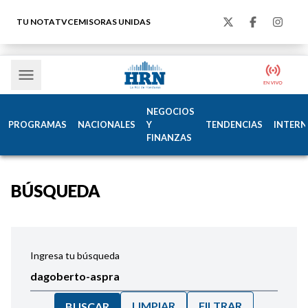
TU NOTA
TVC
EMISORAS UNIDAS
NEGOCIOS
PROGRAMAS
NACIONALES
Y
TENDENCIAS
INTERN
FINANZAS
BÚSQUEDA
Ingresa tu búsqueda
LIMPIAR
FILTRAR
BUSCAR