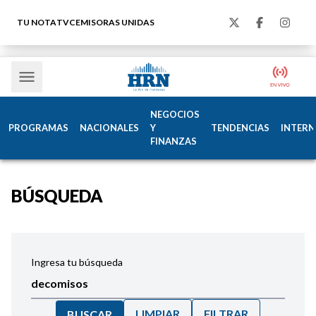
TU NOTA
TVC
EMISORAS UNIDAS
NEGOCIOS
PROGRAMAS
NACIONALES
Y
TENDENCIAS
INTERN
FINANZAS
BÚSQUEDA
Ingresa tu búsqueda
LIMPIAR
FILTRAR
BUSCAR