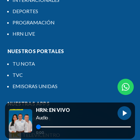
DEPORTES
PROGRAMACIÓN
HRN LIVE
NUESTROS PORTALES
TU NOTA
TVC
EMISORAS UNIDAS
NUESTRAS APPS
HRN: EN VIVO
Audio
RADIO HRN
0:00
TELEVICENTRO