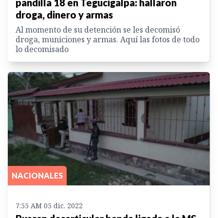
pandilla 18 en Tegucigalpa: hallaron
droga, dinero y armas
Al momento de su detención se les decomisó
droga, municiones y armas. Aquí las fotos de todo
lo decomisado
NACIONALES
7:55 AM 05 dic. 2022