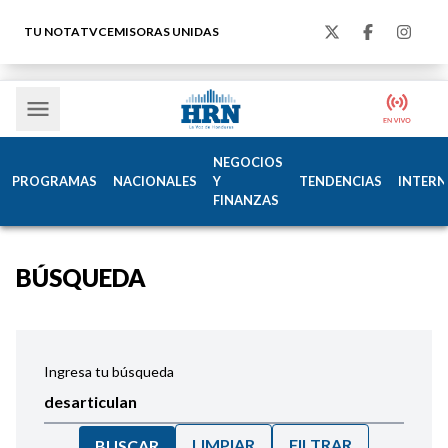
TU NOTA
TVC
EMISORAS UNIDAS
NEGOCIOS
PROGRAMAS
NACIONALES
Y
TENDENCIAS
INTERN
FINANZAS
BÚSQUEDA
Ingresa tu búsqueda
LIMPIAR
FILTRAR
BUSCAR