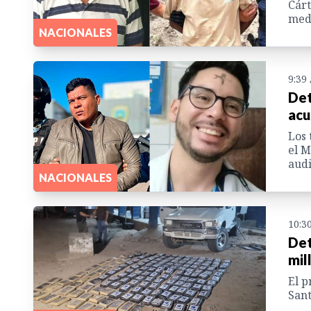
Cárt
medi
NACIONALES
9:39
Det
acu
Los 
el M
audi
NACIONALES
10:3
Det
mil
El p
Sant