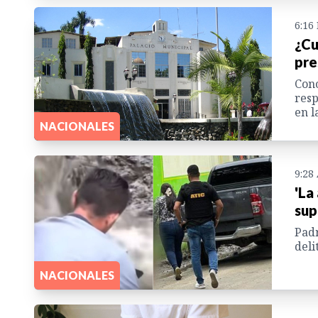
6:16
¿Cu
pre
Cono
resp
en l
NACIONALES
9:28
'La
sup
Padr
deli
NACIONALES