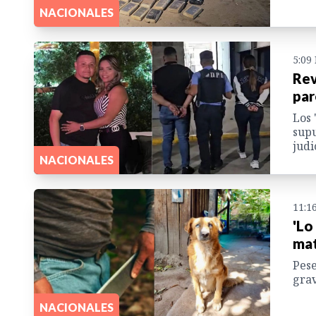
NACIONALES
5:09
Rev
par
Los 
supu
judi
NACIONALES
11:1
'Lo
mat
Pese
grav
NACIONALES