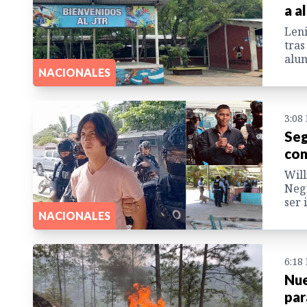
a a
Leni
tras
alum
NACIONALES
3:08
Seg
con
Will
Negr
ser 
NACIONALES
6:18
Nue
par