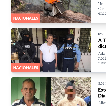
Un j
Cast
enco
NACIONALES
8:50
A T
dic
Adán
noch
juez
NACIONALES
8:01
Est
Dia
Alia