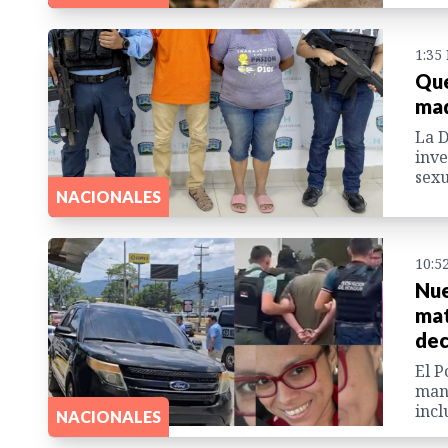
1:35
Que
mad
La D
inve
sexu
NACIONALES
10:5
Nue
mat
dec
El P
mant
incl
NACIONALES