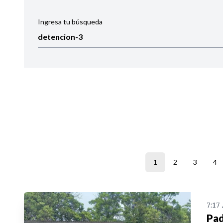
Ingresa tu búsqueda
Ordenar por:
Noticias
1
2
3
4
7:17
Pad