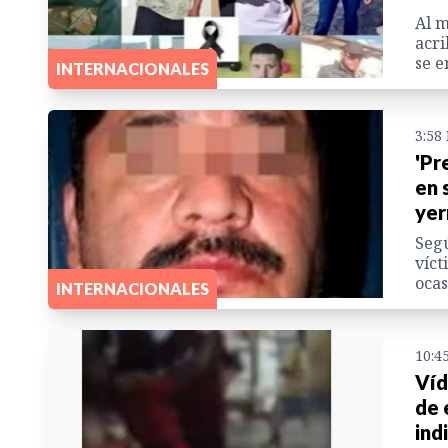
Al m
acri
se e
INTERNACIONALES
3:58
'Pr
en 
yer
Segú
víct
ocas
INTERNACIONALES
10:4
Víd
de 
ind