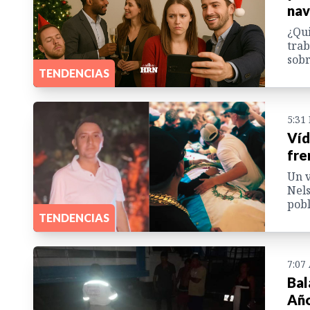
nav
¿Qui
trab
sobr
TENDENCIAS
5:31
Víd
fre
Un v
Nels
pobl
TENDENCIAS
7:07
Bal
Añ