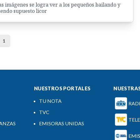
as imágenes se logra ver a los pequeños bailando y
endo supuesto licor
1
NUESTROS PORTALES
NUESTRAS
TU NOTA
RAD
TVC
TEL
NANZAS
EMISORAS UNIDAS
EMI