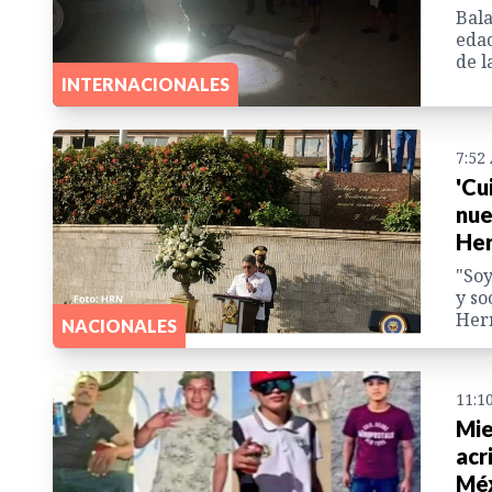
Bala
edad
de l
INTERNACIONALES
7:52
'Cu
nue
Her
"Soy
y so
Hern
NACIONALES
11:1
Mie
acr
Mé