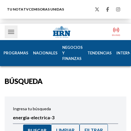
TU NOTA
TVC
EMISORAS UNIDAS
NEGOCIOS
PROGRAMAS
NACIONALES
Y
TENDENCIAS
INTERN
FINANZAS
BÚSQUEDA
Ingresa tu búsqueda
LIMPIAR
FILTRAR
BUSCAR