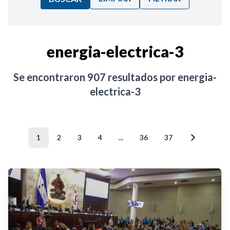
Ordenar por:
energia-electrica-3
Noticias
Se encontraron
907
resultados por
energia-
electrica-3
1
2
3
4
...
36
37