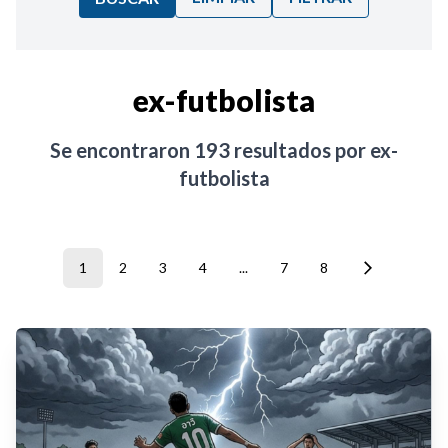
Ordenar por:
ex-futbolista
Noticias
Se encontraron
193
resultados por
ex-
futbolista
1
2
3
4
...
7
8