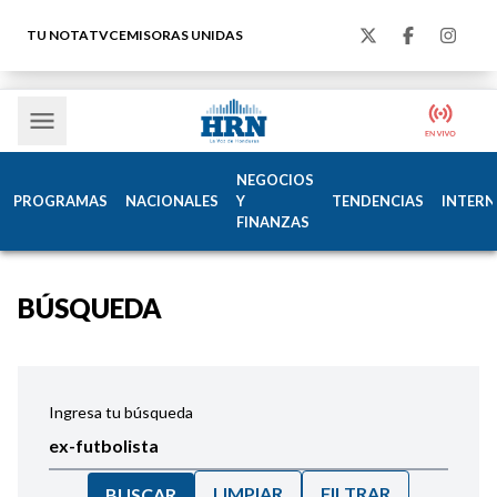
TU NOTA
TVC
EMISORAS UNIDAS
NEGOCIOS
PROGRAMAS
NACIONALES
Y
TENDENCIAS
INTERN
FINANZAS
BÚSQUEDA
Ingresa tu búsqueda
LIMPIAR
FILTRAR
BUSCAR