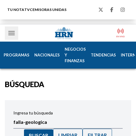
TU NOTA
TVC
EMISORAS UNIDAS
NEGOCIOS
PROGRAMAS
NACIONALES
Y
TENDENCIAS
INTERN
FINANZAS
BÚSQUEDA
Ingresa tu búsqueda
LIMPIAR
FILTRAR
BUSCAR