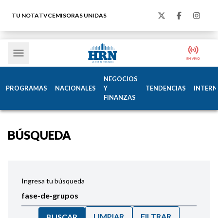
TU NOTA
TVC
EMISORAS UNIDAS
NEGOCIOS
PROGRAMAS
NACIONALES
Y
TENDENCIAS
INTERN
FINANZAS
BÚSQUEDA
Ingresa tu búsqueda
LIMPIAR
FILTRAR
BUSCAR