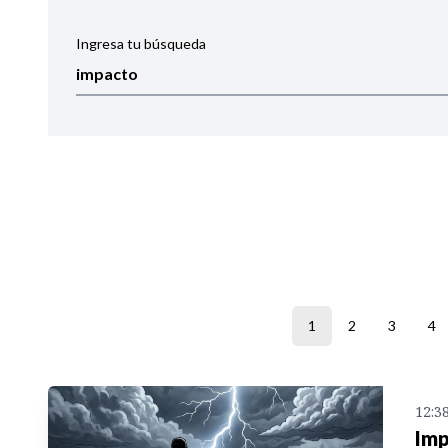
Ingresa tu búsqueda
Ordenar por:
Noticias
1
2
3
4
12:3
Imp