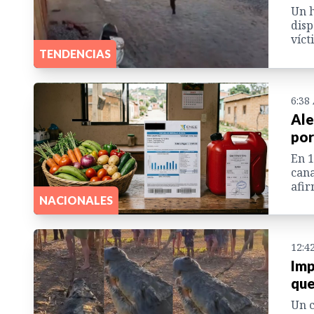
Un h
disp
víct
TENDENCIAS
6:38
Ale
por
En 1
cana
afir
NACIONALES
12:4
Imp
que
Un c