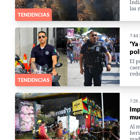
Indi
las 
TENDENCIAS
7:44
'Ya
pol
El p
caer
rede
TENDENCIAS
7:26
Imp
mue
Al m
heri
mad