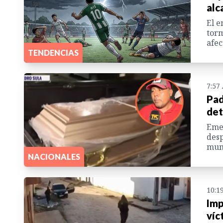
alc
El e
torm
afec
TENDENCIAS
7:57
Pad
det
Emel
desp
muni
NACIONALES
10:1
Imp
víc