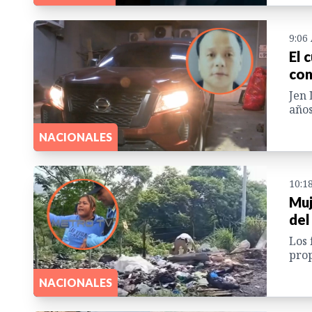
9:06
El 
con
Jen
años
NACIONALES
10:1
Muj
del
Los 
prop
NACIONALES