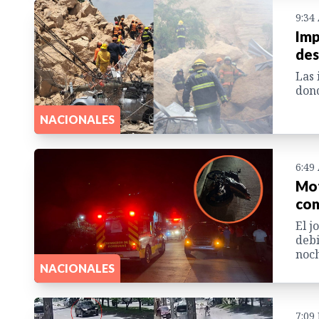
9:34
Imp
des
Las 
dond
NACIONALES
6:49
Mot
con
El j
debi
noch
NACIONALES
7:09