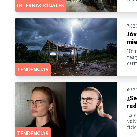
INTERNACIONALES
7:02
Jóv
mie
Un r
resg
estr
TENDENCIAS
6:52
¿Se
red
La c
volv
físi
TENDENCIAS