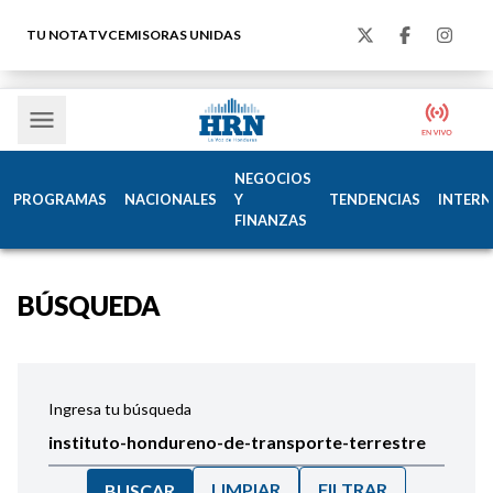
TU NOTA
TVC
EMISORAS UNIDAS
NEGOCIOS
PROGRAMAS
NACIONALES
Y
TENDENCIAS
INTERN
FINANZAS
BÚSQUEDA
Ingresa tu búsqueda
LIMPIAR
FILTRAR
BUSCAR