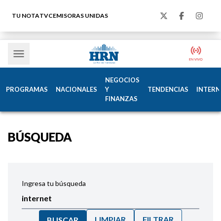
TU NOTA
TVC
EMISORAS UNIDAS
NEGOCIOS
PROGRAMAS
NACIONALES
Y
TENDENCIAS
INTERN
FINANZAS
BÚSQUEDA
Ingresa tu búsqueda
LIMPIAR
FILTRAR
BUSCAR