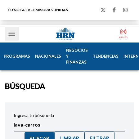
TU NOTA
TVC
EMISORAS UNIDAS
NEGOCIOS
PROGRAMAS
NACIONALES
Y
TENDENCIAS
INTERN
FINANZAS
BÚSQUEDA
Ingresa tu búsqueda
LIMPIAR
FILTRAR
BUSCAR