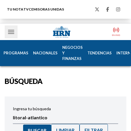
TU NOTA
TVC
EMISORAS UNIDAS
NEGOCIOS
PROGRAMAS
NACIONALES
Y
TENDENCIAS
INTERN
FINANZAS
BÚSQUEDA
Ingresa tu búsqueda
LIMPIAR
FILTRAR
BUSCAR