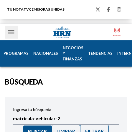
TU NOTA
TVC
EMISORAS UNIDAS
NEGOCIOS
PROGRAMAS
NACIONALES
Y
TENDENCIAS
INTERN
FINANZAS
BÚSQUEDA
Ingresa tu búsqueda
LIMPIAR
FILTRAR
BUSCAR