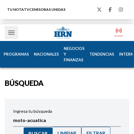
TU NOTA
TVC
EMISORAS UNIDAS
NEGOCIOS
PROGRAMAS
NACIONALES
Y
TENDENCIAS
INTERN
FINANZAS
BÚSQUEDA
Ingresa tu búsqueda
LIMPIAR
FILTRAR
BUSCAR