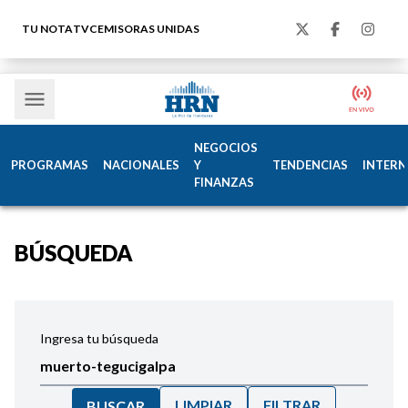
TU NOTA
TVC
EMISORAS UNIDAS
NEGOCIOS
PROGRAMAS
NACIONALES
Y
TENDENCIAS
INTERN
FINANZAS
BÚSQUEDA
Ingresa tu búsqueda
LIMPIAR
FILTRAR
BUSCAR