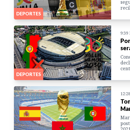
segu
reci
DEPORTES
9:39
Por
ser
Cono
decl
cent
DEPORTES
12:2
Tom
Mar
Marr
post
2021