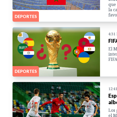
que 
la c
favo
DEPORTES
4:31
FIF
El M
inte
FIFA
DEPORTES
12:4
Esp
alb
Los 
el M