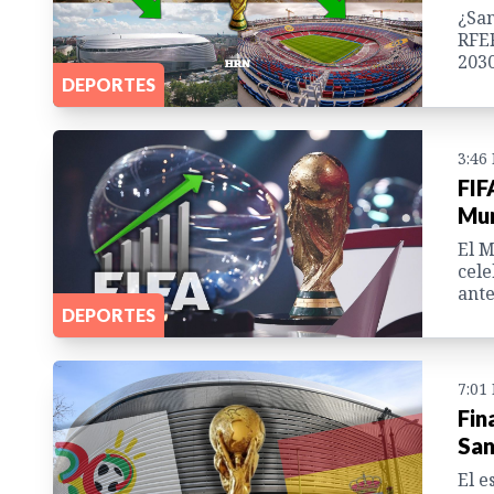
¿San
RFEF
2030
DEPORTES
3:46
FIF
Mun
El M
cele
ante
DEPORTES
7:01
Fin
San
El e