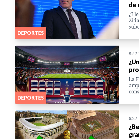
de 
¿Lle
Zida
subc
DEPORTES
8:57
¿Un
pro
La F
ampl
cons
DEPORTES
6:27
¿Be
gra