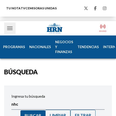
TU NOTA
TVC
EMISORAS UNIDAS
NEGOCIOS
PROGRAMAS
NACIONALES
Y
TENDENCIAS
INTERN
FINANZAS
BÚSQUEDA
Ingresa tu búsqueda
LIMPIAR
FILTRAR
BUSCAR