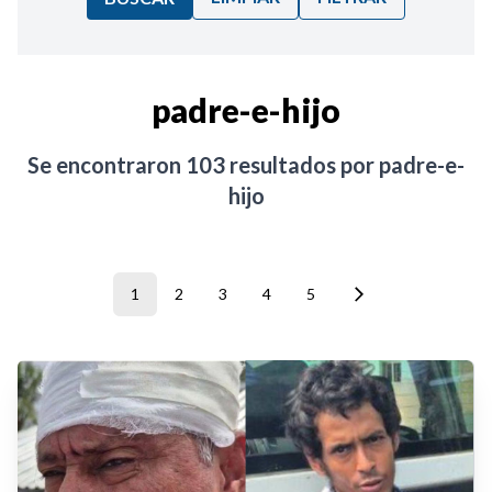
Ordenar por:
padre-e-hijo
Noticias
Se encontraron
103
resultados por
padre-e-
hijo
1
2
3
4
5