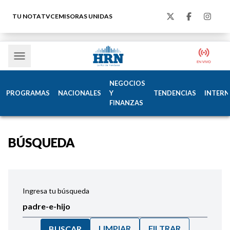
TU NOTA
TVC
EMISORAS UNIDAS
NEGOCIOS
PROGRAMAS
NACIONALES
Y
TENDENCIAS
INTERN
FINANZAS
BÚSQUEDA
Ingresa tu búsqueda
LIMPIAR
FILTRAR
BUSCAR