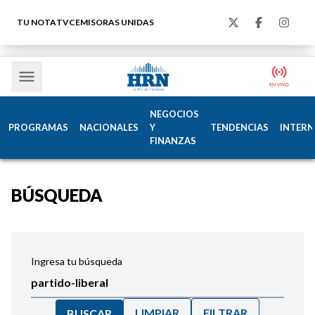
TU NOTA
TVC
EMISORAS UNIDAS
NEGOCIOS
PROGRAMAS
NACIONALES
Y
TENDENCIAS
INTERN
FINANZAS
BÚSQUEDA
Ingresa tu búsqueda
LIMPIAR
FILTRAR
BUSCAR