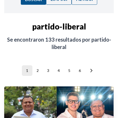
Ordenar por:
partido-liberal
Noticias
Se encontraron
133
resultados por
partido-
liberal
1
2
3
4
5
6