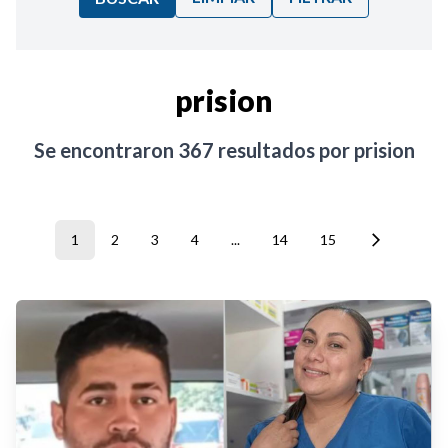
Ordenar por:
prision
Noticias
Se encontraron
367
resultados por
prision
1
2
3
4
...
14
15