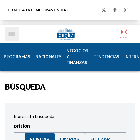
TU NOTA
TVC
EMISORAS UNIDAS
NEGOCIOS
PROGRAMAS
NACIONALES
Y
TENDENCIAS
INTERN
FINANZAS
BÚSQUEDA
Ingresa tu búsqueda
LIMPIAR
FILTRAR
BUSCAR