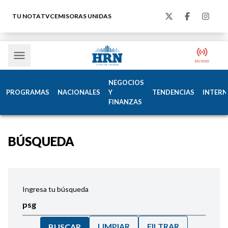
TU NOTA
TVC
EMISORAS UNIDAS
NEGOCIOS
PROGRAMAS
NACIONALES
Y
TENDENCIAS
INTERN
FINANZAS
BÚSQUEDA
Ingresa tu búsqueda
LIMPIAR
FILTRAR
BUSCAR