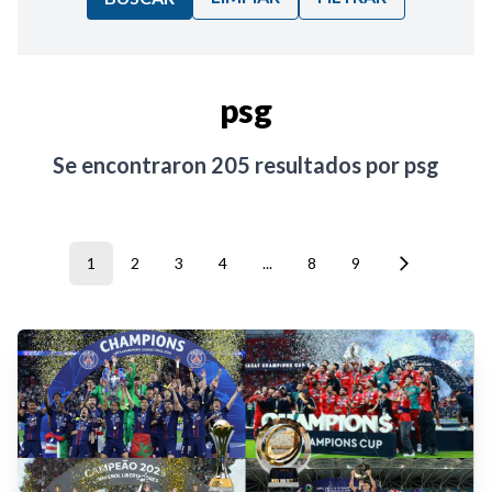
Ordenar por:
psg
Noticias
Se encontraron
205
resultados por
psg
1
2
3
4
...
8
9