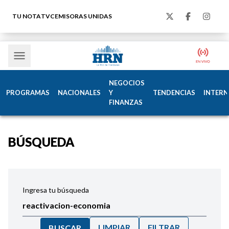
TU NOTA
TVC
EMISORAS UNIDAS
NEGOCIOS
PROGRAMAS
NACIONALES
Y
TENDENCIAS
INTERN
FINANZAS
BÚSQUEDA
Ingresa tu búsqueda
LIMPIAR
FILTRAR
BUSCAR