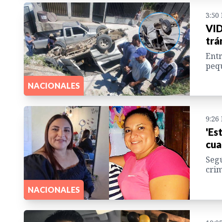
3:50
VID
trá
Entr
pequ
NACIONALES
9:26
'Es
cua
Segú
crim
NACIONALES