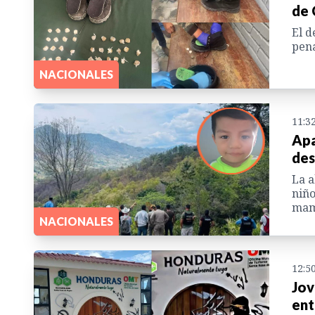
de 
El d
pena
NACIONALES
11:3
Apa
des
La a
niño
mamá
NACIONALES
12:5
Jov
ent