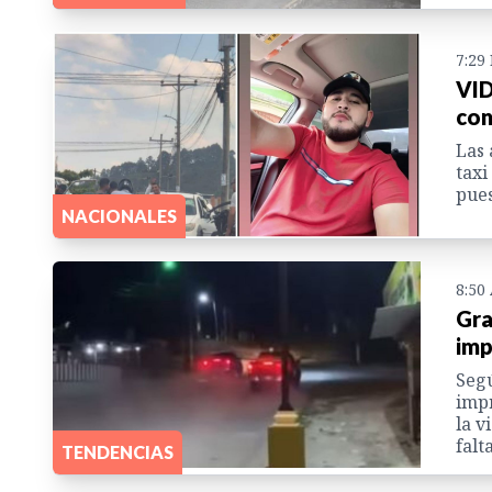
7:29
VID
con
Las 
taxi
pues
NACIONALES
8:50
Gra
imp
Segú
impr
la v
falt
TENDENCIAS