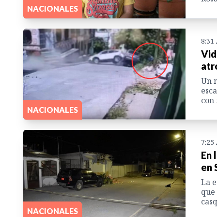
NACIONALES
8:31
Vid
atr
Un n
esca
con 
NACIONALES
7:25
En 
en 
La e
que 
casq
NACIONALES