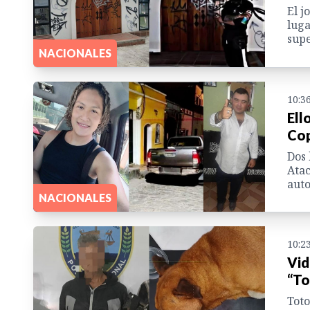
El j
luga
supe
NACIONALES
10:3
Ell
Cop
Dos 
Atac
auto
NACIONALES
10:2
Vid
“To
Toto