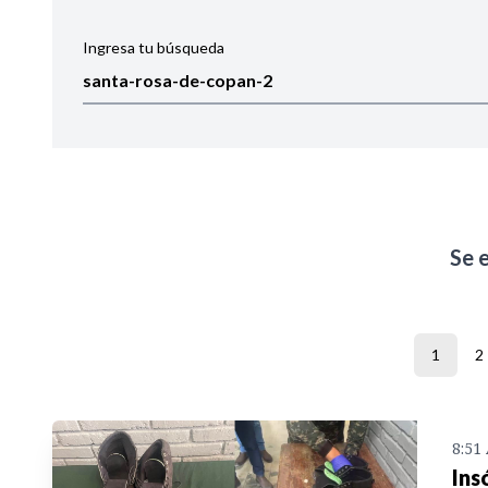
Ingresa tu búsqueda
Ordenar por:
Noticias
Se 
1
2
8:51
Ins