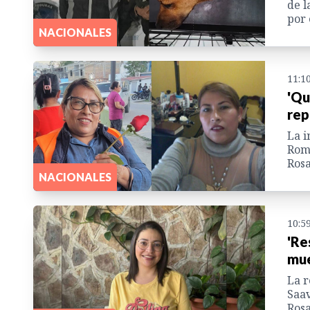
de l
por 
NACIONALES
11:1
'Qu
rep
La i
Rome
Rosa
NACIONALES
10:5
'Re
mue
La r
Saav
Rosa