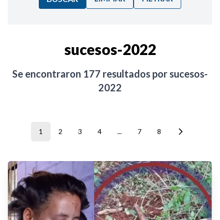
Ordenar por:
sucesos-2022
Noticias
Se encontraron
177
resultados por
sucesos-
2022
1
2
3
4
...
7
8