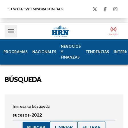
TU NOTA
TVC
EMISORAS UNIDAS
NEGOCIOS
PROGRAMAS
NACIONALES
Y
TENDENCIAS
INTERN
FINANZAS
BÚSQUEDA
Ingresa tu búsqueda
LIMPIAR
FILTRAR
BUSCAR