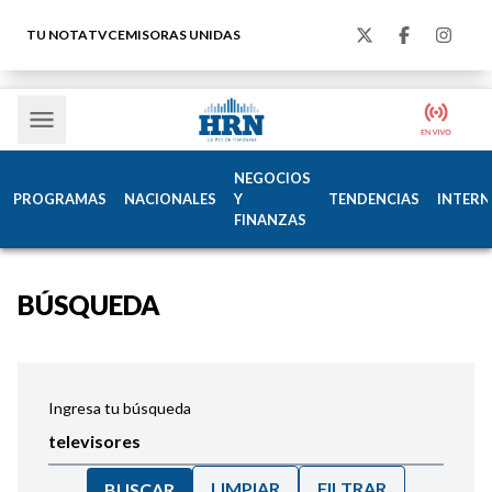
TU NOTA
TVC
EMISORAS UNIDAS
NEGOCIOS
PROGRAMAS
NACIONALES
Y
TENDENCIAS
INTERN
FINANZAS
BÚSQUEDA
Ingresa tu búsqueda
LIMPIAR
FILTRAR
BUSCAR