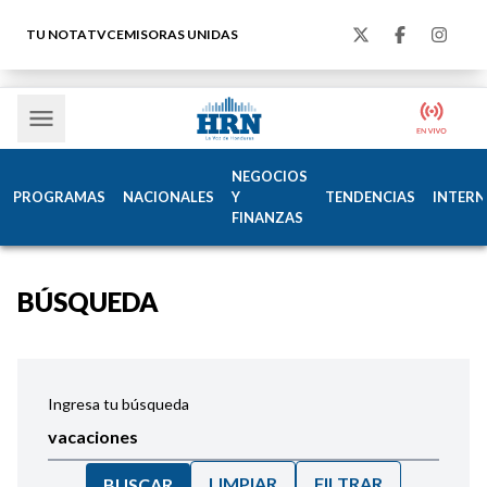
TU NOTA
TVC
EMISORAS UNIDAS
NEGOCIOS
PROGRAMAS
NACIONALES
Y
TENDENCIAS
INTERN
FINANZAS
BÚSQUEDA
Ingresa tu búsqueda
LIMPIAR
FILTRAR
BUSCAR