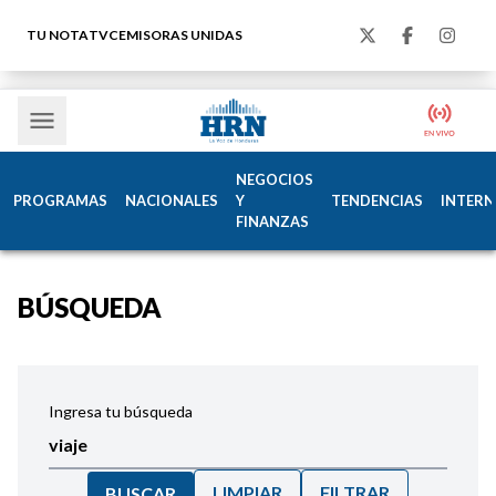
TU NOTA
TVC
EMISORAS UNIDAS
NEGOCIOS
PROGRAMAS
NACIONALES
Y
TENDENCIAS
INTERN
FINANZAS
BÚSQUEDA
Ingresa tu búsqueda
LIMPIAR
FILTRAR
BUSCAR