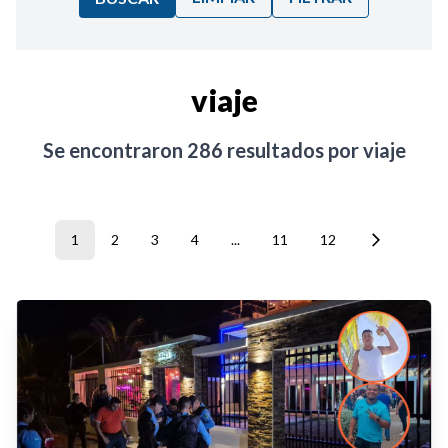
Ordenar por:
viaje
Noticias
Se encontraron
286
resultados por
viaje
1
2
3
4
...
11
12