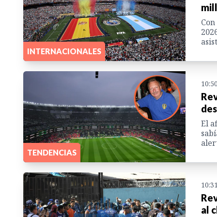
mil
Con 
2026
asis
INTERNACIONALES
10:5
Rev
des
El a
sabí
aler
TENDENCIAS
10:3
Rev
al 