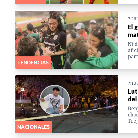
7:26
El 
mat
Ni d
afic
part
TENDENCIAS
7:13
Lut
del
Benj
choc
Trej
NACIONALES