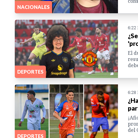
cons
NACIONALES
6:22
¿Se
'pr
El d
resu
debe
DEPORTES
6:28
¿Ha
par
¡Afi
prom
del 
DEPORTES