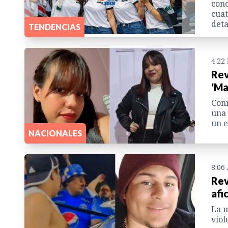
cono
cuat
deta
TENDENCIAS
4:22
Rev
'Ma
Conm
una 
un e
NACIONALES
8:06
Rev
afi
La m
viol