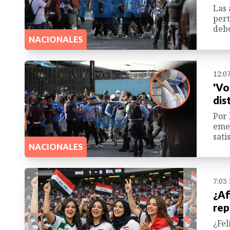
Las 
pert
debe
NACIONALES
12:0
'Vo
dis
Por 
emer
sati
NACIONALES
7:03
¿Af
rep
¿Fel