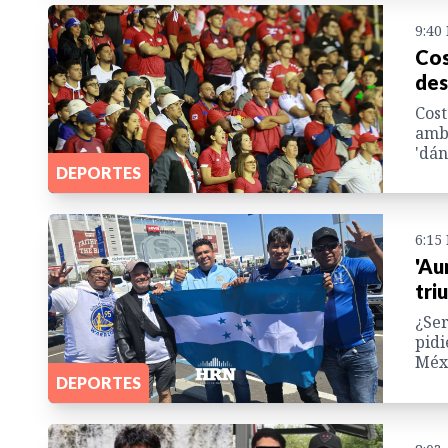
9:40
Cos
des
Cost
amba
'dán
DEPORTES
6:15
'Au
tri
¿Ser
pidi
Méxi
DEPORTES