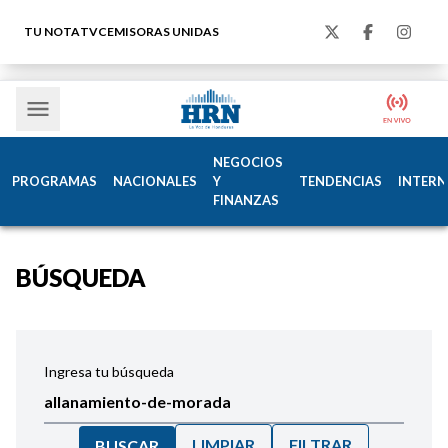
TU NOTA
TVC
EMISORAS UNIDAS
NEGOCIOS
PROGRAMAS
NACIONALES
Y
TENDENCIAS
INTERN
FINANZAS
BÚSQUEDA
Ingresa tu búsqueda
LIMPIAR
FILTRAR
BUSCAR