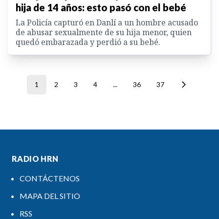
hija de 14 años: esto pasó con el bebé
La Policía capturó en Danlí a un hombre acusado
de abusar sexualmente de su hija menor, quien
quedó embarazada y perdió a su bebé.
1
2
3
4
...
36
37
RADIO HRN
CONTÁCTENOS
MAPA DEL SITIO
RSS