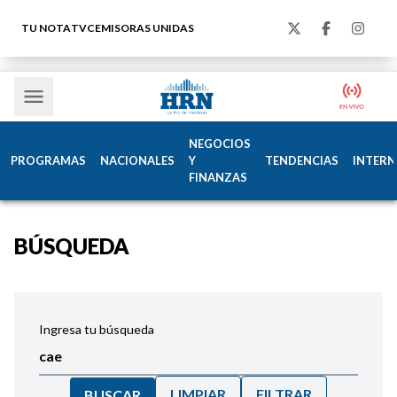
TU NOTA
TVC
EMISORAS UNIDAS
NEGOCIOS
PROGRAMAS
NACIONALES
Y
TENDENCIAS
INTERN
FINANZAS
BÚSQUEDA
Ingresa tu búsqueda
LIMPIAR
FILTRAR
BUSCAR