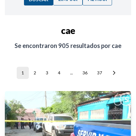
Ordenar por:
cae
Noticias
Se encontraron
905
resultados por
cae
1
2
3
4
...
36
37