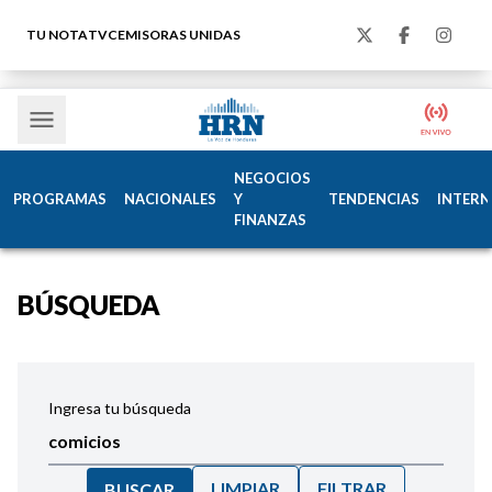
TU NOTA
TVC
EMISORAS UNIDAS
NEGOCIOS
PROGRAMAS
NACIONALES
Y
TENDENCIAS
INTERN
FINANZAS
BÚSQUEDA
Ingresa tu búsqueda
LIMPIAR
FILTRAR
BUSCAR