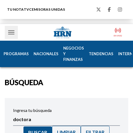
TU NOTA
TVC
EMISORAS UNIDAS
NEGOCIOS
PROGRAMAS
NACIONALES
Y
TENDENCIAS
INTERN
FINANZAS
BÚSQUEDA
Ingresa tu búsqueda
LIMPIAR
FILTRAR
BUSCAR