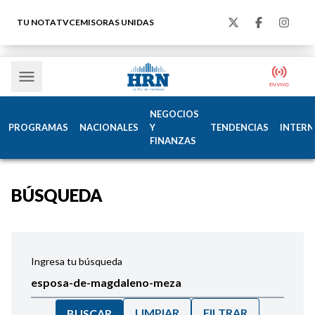
TU NOTA
TVC
EMISORAS UNIDAS
NEGOCIOS
PROGRAMAS
NACIONALES
Y
TENDENCIAS
INTERN
FINANZAS
BÚSQUEDA
Ingresa tu búsqueda
LIMPIAR
FILTRAR
BUSCAR