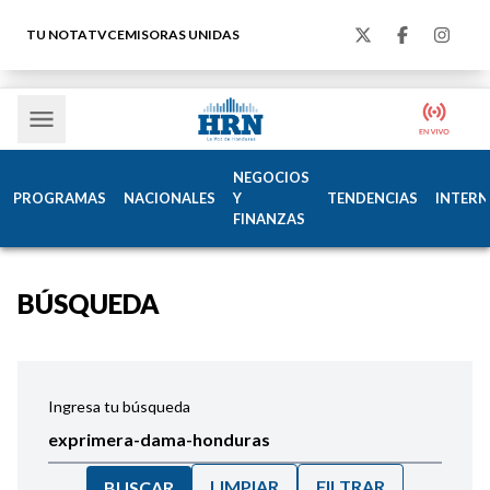
TU NOTA
TVC
EMISORAS UNIDAS
NEGOCIOS
PROGRAMAS
NACIONALES
Y
TENDENCIAS
INTERN
FINANZAS
BÚSQUEDA
Ingresa tu búsqueda
LIMPIAR
FILTRAR
BUSCAR