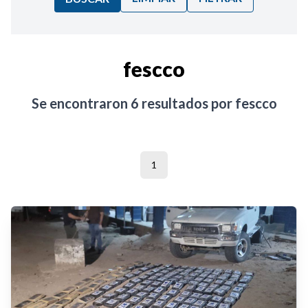
Ordenar por:
fescco
Noticias
Se encontraron
6
resultados por
fescco
1