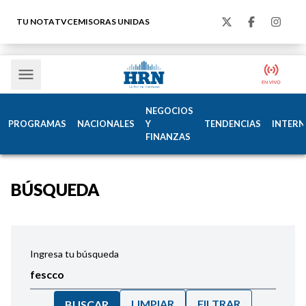
TU NOTA
TVC
EMISORAS UNIDAS
NEGOCIOS
PROGRAMAS
NACIONALES
Y
TENDENCIAS
INTERN
FINANZAS
BÚSQUEDA
Ingresa tu búsqueda
LIMPIAR
FILTRAR
BUSCAR