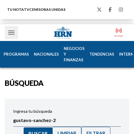
TU NOTA
TVC
EMISORAS UNIDAS
NEGOCIOS
PROGRAMAS
NACIONALES
Y
TENDENCIAS
INTERN
FINANZAS
BÚSQUEDA
Ingresa tu búsqueda
LIMPIAR
FILTRAR
BUSCAR