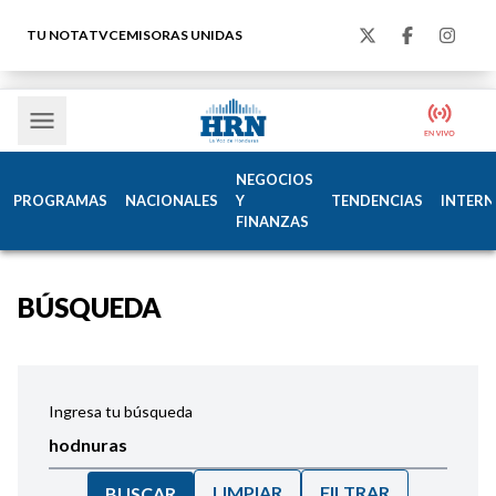
TU NOTA
TVC
EMISORAS UNIDAS
NEGOCIOS
PROGRAMAS
NACIONALES
Y
TENDENCIAS
INTERN
FINANZAS
BÚSQUEDA
Ingresa tu búsqueda
LIMPIAR
FILTRAR
BUSCAR