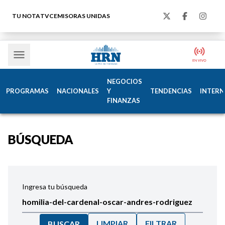
TU NOTA
TVC
EMISORAS UNIDAS
NEGOCIOS
PROGRAMAS
NACIONALES
Y
TENDENCIAS
INTERN
FINANZAS
BÚSQUEDA
Ingresa tu búsqueda
LIMPIAR
FILTRAR
BUSCAR